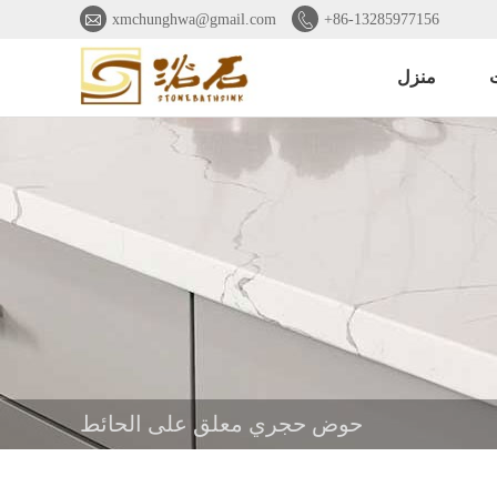


xmchunghwa@gmail.com
+86-13285977156
منزل
حوض حجري معلق على الحائط