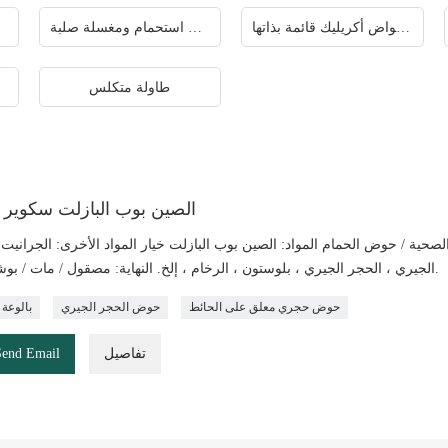
بالوعة الركيزة الصلبة أحواض أكريليك قائمة بذاتها
حوض استحمام ومغسلة صلبة
طاولة متكلس
الصين بوب البازلت سكوير ب
صحية / حوض الحمام المواد: الصين بوب البازلت خيار المواد الأخرى: الجرانيت 
الجيري ، الحجر الجيري ، بلوستون ، الرخام ، إلخ. النهاية: مصقول / مات / بوشامر إلخ.
حوض حجري معلق على الحائط
حوض الحجر الجيري
بالوعة 
تفاصيل
Send Email