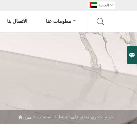

العربية
معلومات عنا
الاتصال بنا


حوض حجري معلق على الحائط
>
المنتجات
>
منزل