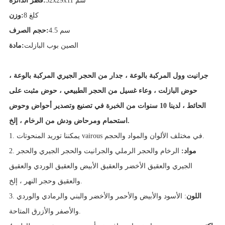
32x29x11 سم
قطر الدائرة:
8 كلغ
وزن:
4.5 سم
حجم الصرف:
الصين بوب البازلت
مادة:
جرانيت وول
المركبة
بالوعة ، جدار من الحجر الجيري
المركبة
بالوعة ،
حوض البازلت ، وعاء غسيل من الحجر الطبيعي ، حوض مثبت على
الحائط ،
لدينا 10 سنوات من الخبرة في تصنيع وتصدير أحواض وحوض
استحمام ومرحاض ودش من الرخام ، إلخ.
1. يمكننا توريد المنحوتات vairous في مختلف الألوان والمواد والحجم.
مواد:
الرخام والحجر الرملي والجرانيت والحجر الجيري والحجر
2.
الجيري والعقيق الأخضر والعقيق الأبيض والعقيق الوردي والعقيق
والعقيق وحجر النهر ، إلخ.
اللون
: الأسود والأبيض والأحمر والأخضر والبني والرمادي والوردي
3.
والأصفر والأزرق المتاحة.