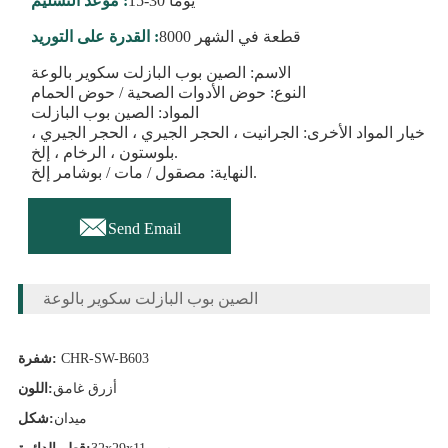
15-30 يومًا
موعد التسليم :
8000 قطعة في الشهر
القدرة على التوريد :
الاسم: الصين بوب البازلت سكوير بالوعة
النوع: حوض الأدوات الصحية / حوض الحمام
المواد: الصين بوب البازلت
خيار المواد الأخرى: الجرانيت ، الحجر الجيري ، الحجر الجيري ،
بلوستون ، الرخام ، إلخ.
النهاية: مصقول / مات / بوشامر إلخ.

Send Email
الصين بوب البازلت سكوير بالوعة
CHR-SW-B603
شفرة:
أزرق غامق
اللون:
ميدان
شكل: