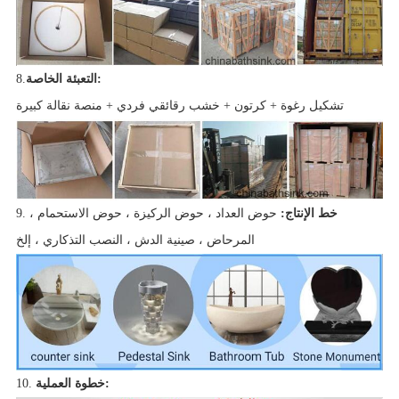
التعبئة الخاصة:
8.
تشكيل رغوة + كرتون + خشب رقائقي فردي + منصة نقالة كبيرة
خط الإنتاج:
حوض العداد ، حوض الركيزة ، حوض الاستحمام ،
9.
المرحاض ، صينية الدش ، النصب التذكاري ، إلخ
خطوة العملية:
10.