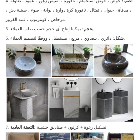
اكتب:
حوض ، حوض استحمام ، نافورة ، أصيص زهور ، عمود ، طاولة
4.
، مدفأة ، حيوان ، تمثال ، نافورة كرة دوارة ، بوابة ، ضوء ، صينية دش ،
مرحاض ، كونترتوب ، قمة الغرور.
يمكننا إنتاج أي حجم حسب طلب العملاء
بحجم:
5.
دائري ، بيضاوي ، مربع ، مستطيل ، ووفقًا لتصميم العملاء.
شكل:
6.
تشكيل رغوة + كرتون + صناديق خشبية
التعبئة العادية:
7.